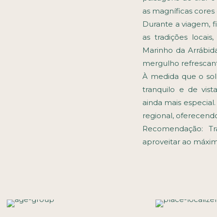
as magníficas cores
Durante a viagem, fi
as tradições locai
Marinho da Arrábid
mergulho refrescan
À medida que o sol
tranquilo e de vist
ainda mais especial.
regional, oferecend
Recomendação: Tra
aproveitar ao máxim