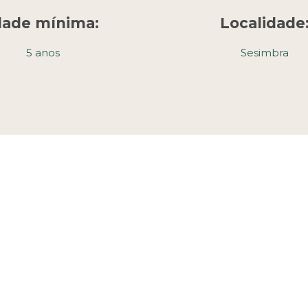
dade mínima:
Localidade
5 anos
Sesimbra
Desde: 45€