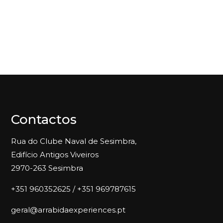
Contactos
Rua do Clube Naval de Sesimbra,
Edifício Antigos Viveiros
2970-263 Sesimbra
+351 960352625 / +351 969787615
geral@arrabidaexperiences.pt